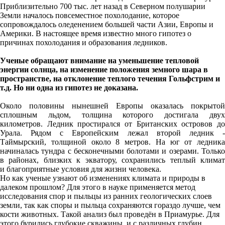
Приблизительно 700 тыс. лет назад в Северном полушарии
Земли началось повсеместное похолодание, которое
сопровождалось оледенением большей части Азии, Европы и
Америки. В настоящее время известно много гипотез о
причинах похолодания и образования ледников.
Ученые обращают внимание на уменьшение тепловой
энергии солнца, на изменение положения земного шара в
пространстве, на отклонение теплого течения Гольфстрим и
т.д. Но ни одна из гипотез не доказана.
Около половины нынешней Европы оказалась покрытой
сплошным льдом, толщина которого достигала двух
километров. Ледник простирался от Британских островов до
Урала. Рядом с Европейским лежал второй ледник -
Таймырский, толщиной около 8 метров. На юг от ледника
начиналась тундра с бесконечными болотами и озерами. Только
в районах, близких к экватору, сохранились теплый климат
и благоприятные условия для жизни человека.
Но как ученые узнают об изменениях климата и природы в
далеком прошлом? Для этого в науке применяется метод
исследования спор и пыльцы из ранних геологических слоев
земли, так как споры и пыльца сохраняются гораздо лучше, чем
кости животных. Такой анализ был проведён в Приамурье. Для
этого бурились глубокие скважины, и с различных глубин,