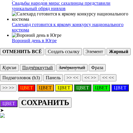
Свадьбы народов мира: сахалинцы представили
уникальный обряд нивхов
Салехард готовится к яркому конкурсу национального
костюма
Вороний день в Югре
ОТМЕНИТЬ ВСЁ
Создать ссылку
Элемент
Жирный
Курсив
Подчёркнутый
Зачёркнутый
Фраза
Подзаголовок (h3)
Панель
>> <<
<< >>
<< <<
>> >>
ЦВЕТ
ЦВЕТ
ЦВЕТ
ЦВЕТ
ЦВЕТ
ЦВЕТ
СОХРАНИТЬ
ЦВЕТ
➤