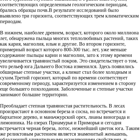
соответствующих определенным геологическим периодам,
брались образцы почв.В результате исследований было
выявлено три горизонта, соответствующих трем климатическим
периодам.
В нижнем, наиболее древнем, возраст, которого около миллиона
лет, обнаружена пыльца многих теплолюбивых растений, таких
как кария, магнолия, ильм и другие. Во втором горизонте,
примерный возраст которого 800-300 тыс. лет, уже меньше
содержание пыльцы карии и магнолии, зато к этому времени
увеличивается травянистый покров. Это свидетельствует о том,
что рельеф юга Дальнего Востока изменился. Здесь появились
обширные степные участки, а климат стал более холодным и
сухим.Третий горизонт, который по времени соответствует
современному периоду, характеризуется изменением в сторону
еще большего похолодания. Заболоченные и степные участки
занимают большие территории.
Преобладает степная травянистая растительность. В лесах
произрастают в основном береза и сосна, но встречается и
бархатное дерево, и маньчжурский орех, лианы винограда и
лимонника. На озерах Приамурья и Приморья и сегодня
встречается черная береза, лотос, нежнейший цветок юга. Таким
же реликтовым растением является знаменитый женьшень,
обладающий удивительными исцеляющими свойствами, и