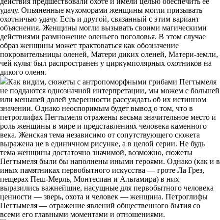
действия предшествовали охоте и имели целью обеспечить ее
удачу. Опьяненные мухоморами женщины могли призывать
охотничью удачу. Есть и другой, связанный с этим вариант
объяснения. Женщины могли вызывать своими магическими
действиями размножение оленьего поголовья. В этом случае
образ женщины может трактоваться как обозначение
покровительницы оленей, Матери диких оленей, Матери-земли,
чей культ был распространен у циркумполярных охотников на
дикого оленя.
Как видим, сюжеты с антропоморфными грибами Пегтымеля
не поддаются однозначной интерпретации, мы можем с большей
или меньшей долей уверенности рассуждать об их истинном
значении. Однако неоспоримым будет вывод о том, что в
петроглифах Пегтымеля отражены весьма значительное место и
роль женщины в мире и представлениях человека каменного
века. Женская тема независимо от сопутствующего сюжета
выражена не в единичном рисунке, а в целой серии. Не будь
тема женщины достаточно значимой, возможно, сюжеты
Пегтымеля были бы наполнены иными героями. Однако (как и в
иных памятниках первобытного искусства — гроте Ла Грез,
пещерах Пеш-Мерль, Монтеспан и Альтамира) в них
выразились важнейшие, насущные для первобытного человека
ценности — зверь, охота и человек — женщина. Петроглифы
Пегтымеля — отражение явлений общественного бытия со
всеми его главными моментами и отношениями.