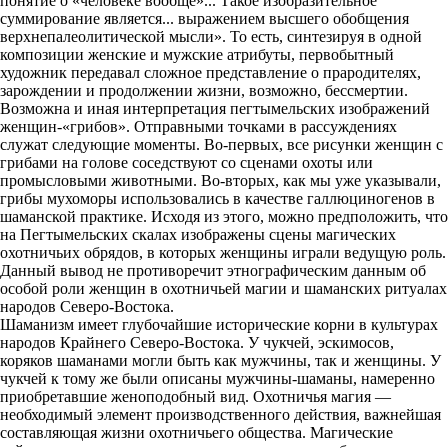
понятие о «человеке вообще»... Такое изобразительное
суммирование является... выражением высшего обобщения
верхнепалеолитической мысли». То есть, синтезируя в одной
композиции женские и мужские атрибуты, первобытный
художник передавал сложное представление о прародителях,
зарождении и продолжении жизни, возможно, бессмертии.
Возможна и иная интерпретация пегтымельских изображений
женщин-«грибов». Отправными точками в рассуждениях
служат следующие моменты. Во-первых, все рисунки женщин с
грибами на голове соседствуют со сценами охоты или
промысловыми животными. Во-вторых, как мы уже указывали,
грибы мухоморы использовались в качестве галлюциногенов в
шаманской практике. Исходя из этого, можно предположить, что
на Пегтымельских скалах изображены сцены магических
охотничьих обрядов, в которых женщины играли ведущую роль.
Данный вывод не противоречит этнографическим данным об
особой роли женщин в охотничьей магии и шаманских ритуалах
народов Северо-Востока.
Шаманизм имеет глубочайшие исторические корни в культурах
народов Крайнего Северо-Востока. У чукчей, эскимосов,
коряков шаманами могли быть как мужчины, так и женщины. У
чукчей к тому же были описаны мужчины-шаманы, намеренно
приобретавшие женоподобный вид. Охотничья магия —
необходимый элемент производственного действия, важнейшая
составляющая жизни охотничьего общества. Магические