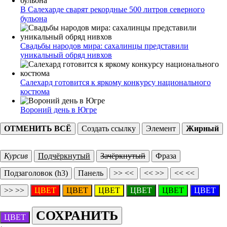
В Салехарде сварят рекордные 500 литров северного
бульона
Свадьбы народов мира: сахалинцы представили
уникальный обряд нивхов
Салехард готовится к яркому конкурсу национального
костюма
Вороний день в Югре
ОТМЕНИТЬ ВСЁ
Создать ссылку
Элемент
Жирный
Курсив
Подчёркнутый
Зачёркнутый
Фраза
Подзаголовок (h3)
Панель
>> <<
<< >>
<< <<
>> >>
ЦВЕТ
ЦВЕТ
ЦВЕТ
ЦВЕТ
ЦВЕТ
ЦВЕТ
СОХРАНИТЬ
ЦВЕТ