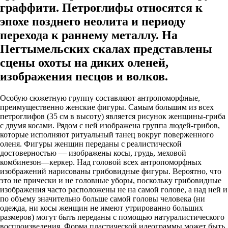
граффити. Петроглифы относятся к
эпохе позднего неолита и периоду
перехода к раннему металлу. На
Пегтымельских скалах представлены
сцены охоты на диких оленей,
изображения песцов и волков.
Особую сюжетную группу составляют антропоморфные,
преимущественно женские фигуры. Самым большим из всех
петроглифов (35 см в высоту) является рисунок женщины-гриба
с двумя косами. Рядом с ней изображена группа людей-грибов,
которые исполняют ритуальный танец вокруг поверженного
оленя. Фигуры женщин переданы с реалистической
достоверностью — изображены косы, грудь, меховой
комбинезон—керкер. Над головой всех антропоморфных
изображений нарисованы грибовидные фигуры. Вероятно, что
это не прически и не головные уборы, поскольку грибовидные
изображения часто расположены не на самой голове, а над ней и
по объему значительно больше самой головы человека (ни
одежда, ни косы женщин не имеют утрированно больших
размеров) могут быть переданы с помощью натуралистического
воспроизведения. Форма пластической идеограммы может быть