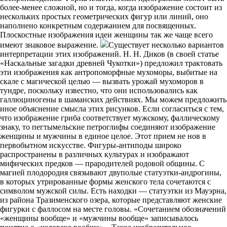
более-менее сложной, но и тогда, когда изображение состоит из
нескольких простых геометрических фигур или линий, оно
наполнено конкретным содержанием для посвященных.
Плоскостные изображения идеи женщины так же чаще всего
имеют знаковое выражение.
Существует несколько вариантов
интерпретации этих изображений. Н. Н. Диков (в своей статье
«Наскальные загадки древней Чукотки») предложил трактовать
эти изображения как антропоморфные мухоморы, выбитые на
скале с магической целью — вызвать урожай мухоморов в
тундре, поскольку известно, что они использовались как
галлюциногены в шаманских действиях. Мы можем предложить
иное объяснение смысла этих рисунков. Если согласиться с тем,
что изображение гриба соответствует мужскому, фаллическому
знаку, то пегтымельские петроглифы соединяют изображение
женщины и мужчины в единое целое. Этот прием не нов в
первобытном искусстве. Фигуры-антиподы широко
распространены в различных культурах и изображают
мифических предков — прародителей родовой общины. С
магией плодородия связывают двуполые статуэтки-андрогины,
в которых утрированные формы женского тела сочетаются с
символом мужской силы. Есть находки — статуэтки из Мауэрна,
из района Тразименского озера, которые представляют женские
фигурки с фаллосом на месте головы. «Сочетанием обозначений
«женщины вообще» и «мужчины вообще» записывалось