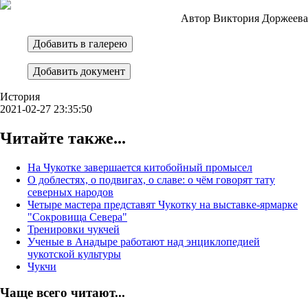
Ав
тор Виктория Доржеев
а
Добавить в галерею
Добавить документ
История
2021-02-27 23:35:50
Читайте также...
На Чукотке завершается китобойный промысел
О доблестях, о подвигах, о славе: о чём говорят тату
северных народов
Четыре мастера представят Чукотку на выставке-ярмарке
"Сокровища Севера"
Тренировки чукчей
Ученые в Анадыре работают над энциклопедией
чукотской культуры
Чукчи
Чаще всего читают...