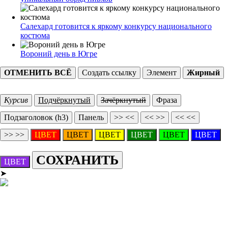
Салехард готовится к яркому конкурсу национального
костюма
Вороний день в Югре
ОТМЕНИТЬ ВСЁ
Создать ссылку
Элемент
Жирный
Курсив
Подчёркнутый
Зачёркнутый
Фраза
Подзаголовок (h3)
Панель
>> <<
<< >>
<< <<
>> >>
ЦВЕТ
ЦВЕТ
ЦВЕТ
ЦВЕТ
ЦВЕТ
ЦВЕТ
СОХРАНИТЬ
ЦВЕТ
➤