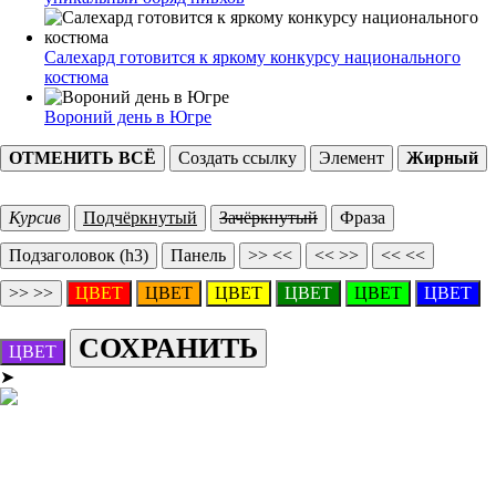
Салехард готовится к яркому конкурсу национального
костюма
Вороний день в Югре
ОТМЕНИТЬ ВСЁ
Создать ссылку
Элемент
Жирный
Курсив
Подчёркнутый
Зачёркнутый
Фраза
Подзаголовок (h3)
Панель
>> <<
<< >>
<< <<
>> >>
ЦВЕТ
ЦВЕТ
ЦВЕТ
ЦВЕТ
ЦВЕТ
ЦВЕТ
СОХРАНИТЬ
ЦВЕТ
➤