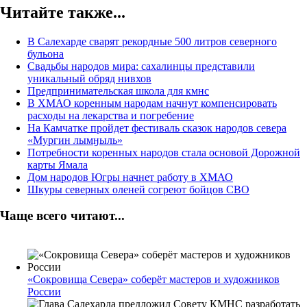
Читайте также...
В Салехарде сварят рекордные 500 литров северного
бульона
Свадьбы народов мира: сахалинцы представили
уникальный обряд нивхов
Предпринимательская школа для кмнс
В ХМАО коренным народам начнут компенсировать
расходы на лекарства и погребение
На Камчатке пройдет фестиваль сказок народов севера
«Мургин лымӈыль»
Потребности коренных народов стала основой Дорожной
карты Ямала
Дом народов Югры начнет работу в ХМАО
Шкуры северных оленей согреют бойцов СВО
Чаще всего читают...
«Сокровища Севера» соберёт мастеров и художников
России