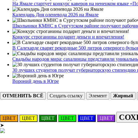
На Ямале стартует конкурс каверов на ненецком языке «
Календарь Дня оленевода 2026 на Ямале
Школьники КМНС в Сургутском районе получают рабочи
Конкурс строганины подарит деньги и впечатления!
В Салехарде сварят рекордные 500 литров северного бульо
Свадьбы народов мира: сахалинцы представили уникальн
30 лучших студентов получат губернаторскую стипендию 
Вороний день в Югре
ОТМЕНИТЬ ВСЁ
Создать ссылку
Элемент
Жирный
СОХ
ЦВЕТ
ЦВЕТ
ЦВЕТ
ЦВЕТ
ЦВЕТ
ЦВЕТ
➤