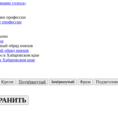
Поющие голоса»
е профессии
на
ый обряд нивхов
в Хабаровском крае
Курсив
Подчёркнутый
Зачёркнутый
Фраза
Подзаголово
РАНИТЬ