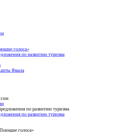
на
Поющие голоса»
едложения по развитию туризма
а
карты Ямала
ии
едложения по развитию туризма