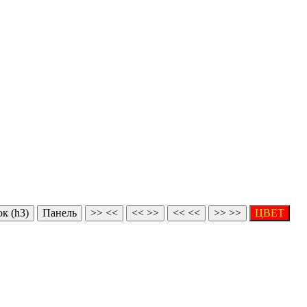
к (h3)
Панель
>> <<
<< >>
<< <<
>> >>
ЦВЕТ