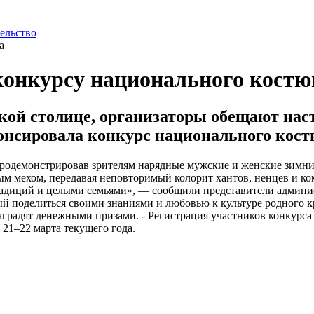
ельство
 конкурсу национального кост
ской столице, организаторы обещают на
онсировала конкурс национального кост
родемонстрировав зрителям нарядные мужские и женские зимние
 мехом, передавая неповторимый колорит хантов, ненцев и ком
радиций и целыми семьями», — сообщили представители админис
вый поделиться своими знаниями и любовью к культуре родного 
градят денежными призами. - Регистрация участников конкурса 
 21–22 марта текущего года.